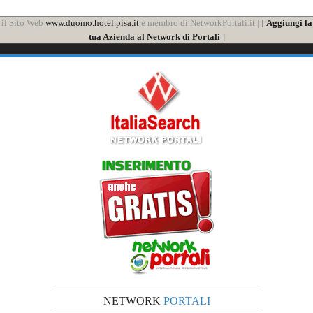
il Sito Web
www.duomo.hotel.pisa.it
è membro di NetworkPortali.it | [
Aggiungi la
tua Azienda al Network di Portali
]
NETWORK
PORTALI