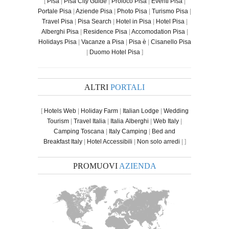
[
Pisa
|
Pisa City Guide
|
Proloco Pisa
|
Eventi Pisa
|
Portale Pisa
|
Aziende Pisa
|
Photo Pisa
|
Turismo Pisa
|
Travel Pisa
|
Pisa Search
|
Hotel in Pisa
|
Hotel Pisa
|
Alberghi Pisa
|
Residence Pisa
|
Accomodation Pisa
|
Holidays Pisa
|
Vacanze a Pisa
|
Pisa è
|
Cisanello Pisa
|
Duomo Hotel Pisa
]
ALTRI
PORTALI
[
Hotels Web
|
Holiday Farm
|
Italian Lodge
|
Wedding
Tourism
|
Travel Italia
|
Italia Alberghi
|
Web Italy
|
Camping Toscana
|
Italy Camping
|
Bed and
Breakfast Italy
|
Hotel Accessibili
|
Non solo arredi
| ]
PROMUOVI
AZIENDA