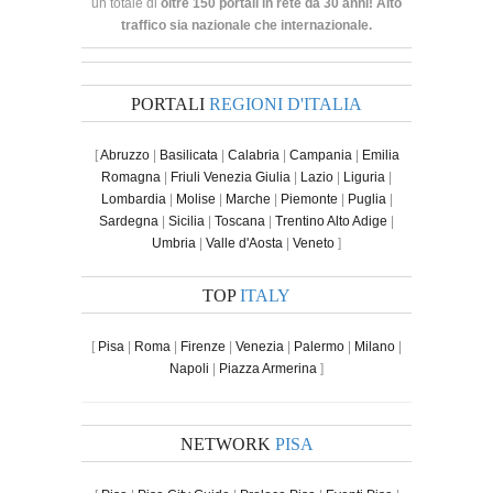
un totale di
oltre 150 portali in rete da 30 anni! Alto
traffico sia nazionale che internazionale.
PORTALI
REGIONI D'ITALIA
[
Abruzzo
|
Basilicata
|
Calabria
|
Campania
|
Emilia
Romagna
|
Friuli Venezia Giulia
|
Lazio
|
Liguria
|
Lombardia
|
Molise
|
Marche
|
Piemonte
|
Puglia
|
Sardegna
|
Sicilia
|
Toscana
|
Trentino Alto Adige
|
Umbria
|
Valle d'Aosta
|
Veneto
]
TOP
ITALY
[
Pisa
|
Roma
|
Firenze
|
Venezia
|
Palermo
|
Milano
|
Napoli
|
Piazza Armerina
]
NETWORK
PISA