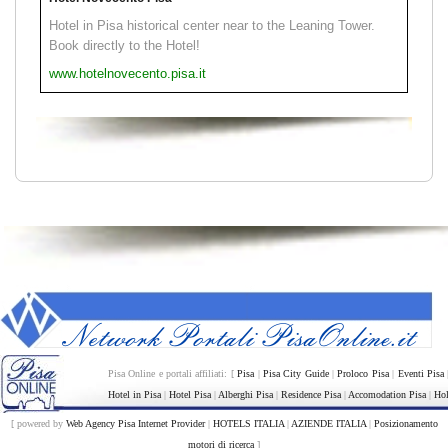
Hotel in Pisa historical center near to the Leaning Tower.
Book directly to the Hotel!
www.hotelnovecento.pisa.it
Pisa Online e portali affiliati: [
Pisa
|
Pisa City Guide
|
Proloco Pisa
|
Eventi Pisa
Hotel in Pisa
|
Hotel Pisa
|
Alberghi Pisa
|
Residence Pisa
|
Accomodation Pisa
|
Hol
[ powered by
Web Agency Pisa Internet Provider
|
HOTELS ITALIA
|
AZIENDE ITALIA
|
Posizionamento
motori di ricerca
]