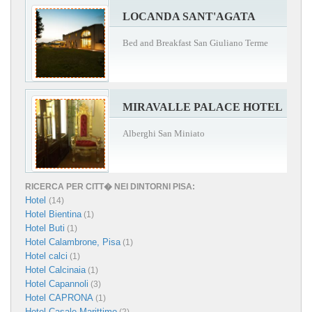
LOCANDA SANT'AGATA
Bed and Breakfast San Giuliano Terme
MIRAVALLE PALACE HOTEL
Alberghi San Miniato
RICERCA PER CITT� NEI DINTORNI PISA:
Hotel
(14)
Hotel Bientina
(1)
Hotel Buti
(1)
Hotel Calambrone, Pisa
(1)
Hotel calci
(1)
Hotel Calcinaia
(1)
Hotel Capannoli
(3)
Hotel CAPRONA
(1)
Hotel Casale Marittimo