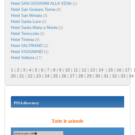
Hotel SAN GIOVANNI ALLA VENA
(1)
Hotel San Giuliano Terme
(8)
Hotel San Miniato
(3)
Hotel Santa Luce
(2)
Hotel Santa Maria a Monte
(2)
Hotel Terricciola
(2)
Hotel Tirrenia
(9)
Hotel VALTRIANO
(2)
Hotel VISIGNANO
(1)
Hotel Volterra
(17)
1
|
2
|
3
|
4
|
5
|
6
|
7
|
8
|
9
|
10
|
11
|
12
|
13
|
14
|
15
|
16
|
17
|
20
|
21
|
22
|
23
|
24
|
25
|
26
|
27
|
28
|
29
|
30
|
31
|
32
|
33
|
34
PISA directory
Tutte le aziende