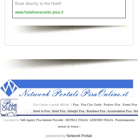
Book directly to the Hotel!
www.hotelnovecento.pisa.it
Pisa Online e portali affiliati: [
Pisa
|
Pisa City Guide
|
Proloco Pisa
|
Eventi Pisa
Hotel in Pisa
|
Hotel Pisa
|
Alberghi Pisa
|
Residence Pisa
|
Accomodation Pisa
|
Hol
[ powered by
Web Agency Pisa Internet Provider
|
HOTELS ITALIA
|
AZIENDE ITALIA
|
Posizionamento
motori di ricerca
]
powered by
Network Portali