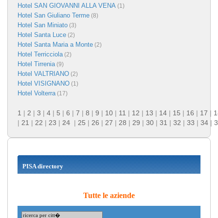
Hotel SAN GIOVANNI ALLA VENA
(1)
Hotel San Giuliano Terme
(8)
Hotel San Miniato
(3)
Hotel Santa Luce
(2)
Hotel Santa Maria a Monte
(2)
Hotel Terricciola
(2)
Hotel Tirrenia
(9)
Hotel VALTRIANO
(2)
Hotel VISIGNANO
(1)
Hotel Volterra
(17)
1
|
2
|
3
|
4
|
5
|
6
|
7
|
8
|
9
|
10
|
11
|
12
|
13
|
14
|
15
|
16
|
17
|
1
|
21
|
22
|
23
|
24
|
25
|
26
|
27
|
28
|
29
|
30
|
31
|
32
|
33
|
34
|
3
PISA directory
Tutte le aziende