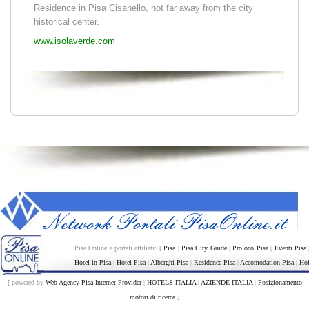
Residence in Pisa Cisanello, not far away from the city
historical center.
www.isolaverde.com
Pisa Online e portali affiliati: [
Pisa
|
Pisa City Guide
|
Proloco Pisa
|
Eventi Pisa
Hotel in Pisa
|
Hotel Pisa
|
Alberghi Pisa
|
Residence Pisa
|
Accomodation Pisa
|
Hol
[ powered by
Web Agency Pisa Internet Provider
|
HOTELS ITALIA
|
AZIENDE ITALIA
|
Posizionamento
motori di ricerca
]