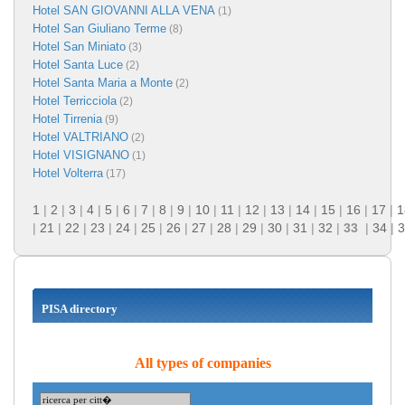
Hotel SAN GIOVANNI ALLA VENA
(1)
Hotel San Giuliano Terme
(8)
Hotel San Miniato
(3)
Hotel Santa Luce
(2)
Hotel Santa Maria a Monte
(2)
Hotel Terricciola
(2)
Hotel Tirrenia
(9)
Hotel VALTRIANO
(2)
Hotel VISIGNANO
(1)
Hotel Volterra
(17)
1
|
2
|
3
|
4
|
5
|
6
|
7
|
8
|
9
|
10
|
11
|
12
|
13
|
14
|
15
|
16
|
17
|
1
|
21
|
22
|
23
|
24
|
25
|
26
|
27
|
28
|
29
|
30
|
31
|
32
|
33
|
34
|
3
PISA directory
All types of companies