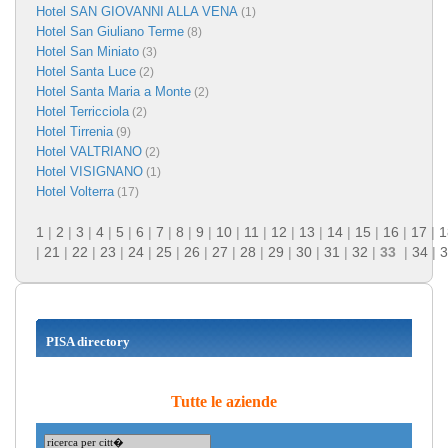
Hotel SAN GIOVANNI ALLA VENA
(1)
Hotel San Giuliano Terme
(8)
Hotel San Miniato
(3)
Hotel Santa Luce
(2)
Hotel Santa Maria a Monte
(2)
Hotel Terricciola
(2)
Hotel Tirrenia
(9)
Hotel VALTRIANO
(2)
Hotel VISIGNANO
(1)
Hotel Volterra
(17)
1
|
2
|
3
|
4
|
5
|
6
|
7
|
8
|
9
|
10
|
11
|
12
|
13
|
14
|
15
|
16
|
17
|
1
|
21
|
22
|
23
|
24
|
25
|
26
|
27
|
28
|
29
|
30
|
31
|
32
|
33
|
34
|
3
PISA directory
Tutte le aziende