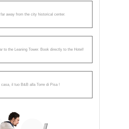
far away from the city historical center.
ear to the Leaning Tower. Book directly to the Hotel!
a casa, il tuo B&B alla Torre di Pisa !