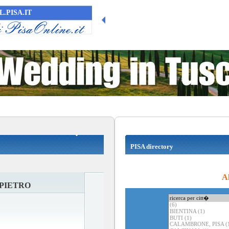
.PISA.IT
PISA directory
Al
PIETRO