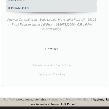
DOWNLOAD
Anyweb Consulting srl - Sede Legale: Via A. della Pura 4/A - 56123
Pisa | Registro Imprese di Pisa n. 01867820506 - C.F. e P.IVA
01867820506
[
Privacy
]
Anyweb Consulting Pisa FAQ Pisa
Tag Anyweb Consulting
il Sito Web
www.duomo.hotel.pisa.it
è membro di NetworkPortali.it | [
Aggiungi la
tua Azienda al Network di Portali
]