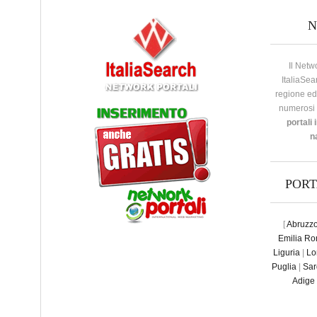
Il Netw
ItaliaSea
regione ed 
numerosi a
portali 
n
POR
[
Abruzz
Emilia R
Liguria
|
Lo
Puglia
|
Sar
Adige