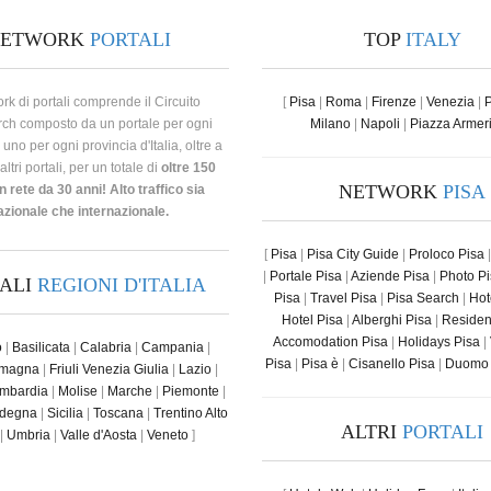
NETWORK
PORTALI
TOP
ITALY
ork di portali comprende il Circuito
[
Pisa
|
Roma
|
Firenze
|
Venezia
|
rch composto da un portale per ogni
Milano
|
Napoli
|
Piazza Armer
uno per ogni provincia d'Italia, oltre a
ltri portali, per un totale di
oltre 150
NETWORK
PISA
in rete da 30 anni! Alto traffico sia
azionale che internazionale.
[
Pisa
|
Pisa City Guide
|
Proloco Pisa
|
Portale Pisa
|
Aziende Pisa
|
Photo P
TALI
REGIONI D'ITALIA
Pisa
|
Travel Pisa
|
Pisa Search
|
Hot
Hotel Pisa
|
Alberghi Pisa
|
Residen
Accomodation Pisa
|
Holidays Pisa
|
o
|
Basilicata
|
Calabria
|
Campania
|
Pisa
|
Pisa è
|
Cisanello Pisa
|
Duomo 
omagna
|
Friuli Venezia Giulia
|
Lazio
|
mbardia
|
Molise
|
Marche
|
Piemonte
|
degna
|
Sicilia
|
Toscana
|
Trentino Alto
ALTRI
PORTALI
|
Umbria
|
Valle d'Aosta
|
Veneto
]