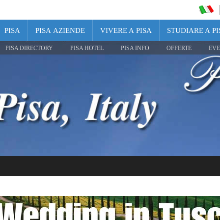
PISA
PISA AZIENDE
VIVERE A PISA
STUDIARE A PI
PISA DIRECTORY
PISA HOTEL
PISA INFO
OFFERTE
EVE