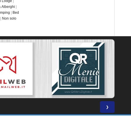
an Lodge
|
ia Alberghi
|
amping
|
Bed
|
Non solo
❯