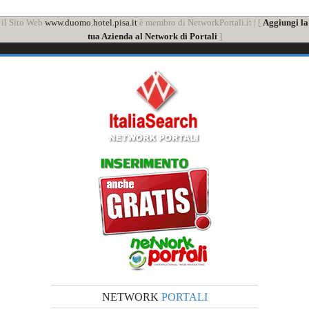
il Sito Web
www.duomo.hotel.pisa.it
è membro di NetworkPortali.it | [
Aggiungi la
tua Azienda al Network di Portali
]
NETWORK
PORTALI