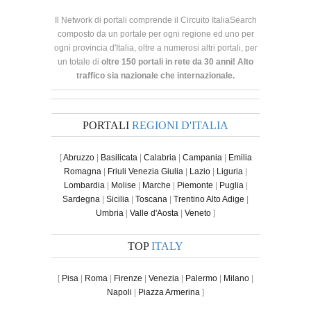
Il Network di portali comprende il Circuito ItaliaSearch
composto da un portale per ogni regione ed uno per
ogni provincia d'Italia, oltre a numerosi altri portali, per
un totale di
oltre 150 portali in rete da 30 anni! Alto
traffico sia nazionale che internazionale.
PORTALI
REGIONI D'ITALIA
[
Abruzzo
|
Basilicata
|
Calabria
|
Campania
|
Emilia
Romagna
|
Friuli Venezia Giulia
|
Lazio
|
Liguria
|
Lombardia
|
Molise
|
Marche
|
Piemonte
|
Puglia
|
Sardegna
|
Sicilia
|
Toscana
|
Trentino Alto Adige
|
Umbria
|
Valle d'Aosta
|
Veneto
]
TOP
ITALY
[
Pisa
|
Roma
|
Firenze
|
Venezia
|
Palermo
|
Milano
|
Napoli
|
Piazza Armerina
]