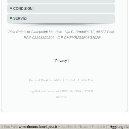
CONDIZIONI
SERVIZI
Pisa Relais di Ciampolini Maurizio - Via G. Brodolini 12, 56122 Pisa
- P.IVA 02293350506 - C.F. CMPMRZ55P03G702R
[
Privacy
]
Bed and Breakfast ARISTON PISA TOWER Pisa
Tag Bed and Breakfast ARISTON PISA TOWER
ricettiva
il Sito Web
www.duomo.hotel.pisa.it
è membro di NetworkPortali.it | [
Aggiungi la