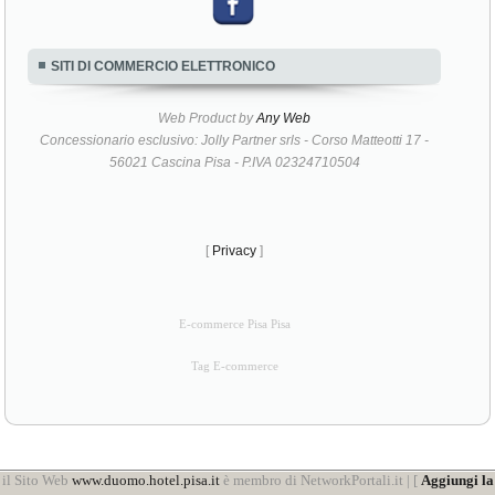
SITI DI COMMERCIO ELETTRONICO
Web Product by
Any Web
Concessionario esclusivo: Jolly Partner srls - Corso Matteotti 17 -
56021 Cascina Pisa - P.IVA 02324710504
[
Privacy
]
E-commerce Pisa Pisa
Tag E-commerce
il Sito Web
www.duomo.hotel.pisa.it
è membro di NetworkPortali.it | [
Aggiungi la