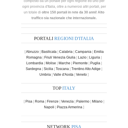
composto da un portale per ogni regione ed uno per
ogni provincia d'Italia, oltre a numerosi altri portali, per
un totale di
oltre 150 portali in rete da 30 anni! Alto
traffico sia nazionale che internazionale.
PORTALI
REGIONI D'ITALIA
[
Abruzzo
|
Basilicata
|
Calabria
|
Campania
|
Emilia
Romagna
|
Friuli Venezia Giulia
|
Lazio
|
Liguria
|
Lombardia
|
Molise
|
Marche
|
Piemonte
|
Puglia
|
Sardegna
|
Sicilia
|
Toscana
|
Trentino Alto Adige
|
Umbria
|
Valle d'Aosta
|
Veneto
]
TOP
ITALY
[
Pisa
|
Roma
|
Firenze
|
Venezia
|
Palermo
|
Milano
|
Napoli
|
Piazza Armerina
]
NETWORK
PISA