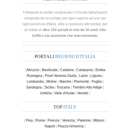
Il Network di portali comprende il Circuito ItaliaSearch
composto da un portale per ogni regione ed uno per
ogni provincia d'Italia, oltre a numerosi altri portali, per
un totale di
oltre 150 portali in rete da 30 anni! Alto
traffico sia nazionale che internazionale.
PORTALI
REGIONI D'ITALIA
[
Abruzzo
|
Basilicata
|
Calabria
|
Campania
|
Emilia
Romagna
|
Friuli Venezia Giulia
|
Lazio
|
Liguria
|
Lombardia
|
Molise
|
Marche
|
Piemonte
|
Puglia
|
Sardegna
|
Sicilia
|
Toscana
|
Trentino Alto Adige
|
Umbria
|
Valle d'Aosta
|
Veneto
]
TOP
ITALY
[
Pisa
|
Roma
|
Firenze
|
Venezia
|
Palermo
|
Milano
|
Napoli
|
Piazza Armerina
]