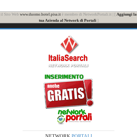
il Sito Web
www.duomo.hotel.pisa.it
è membro di NetworkPortali.it | [
Aggiungi la
tua Azienda al Network di Portali
]
NETWORK
PORTALI