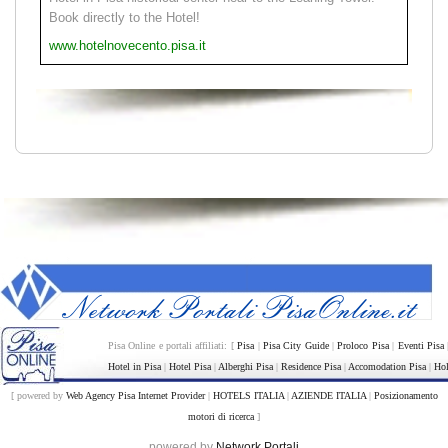
Book directly to the Hotel!
www.hotelnovecento.pisa.it
Pisa Online e portali affiliati: [
Pisa
|
Pisa City Guide
|
Proloco Pisa
|
Eventi Pisa
Hotel in Pisa
|
Hotel Pisa
|
Alberghi Pisa
|
Residence Pisa
|
Accomodation Pisa
|
Hol
[ powered by
Web Agency Pisa Internet Provider
|
HOTELS ITALIA
|
AZIENDE ITALIA
|
Posizionamento
motori di ricerca
]
powered by
Network Portali