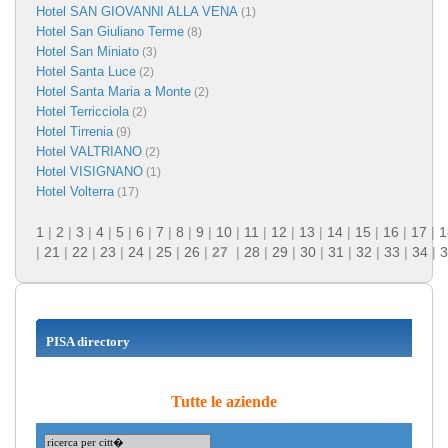
Hotel SAN GIOVANNI ALLA VENA
(1)
Hotel San Giuliano Terme
(8)
Hotel San Miniato
(3)
Hotel Santa Luce
(2)
Hotel Santa Maria a Monte
(2)
Hotel Terricciola
(2)
Hotel Tirrenia
(9)
Hotel VALTRIANO
(2)
Hotel VISIGNANO
(1)
Hotel Volterra
(17)
1
|
2
|
3
|
4
|
5
|
6
|
7
|
8
|
9
|
10
|
11
|
12
|
13
|
14
|
15
|
16
|
17
|
1
|
21
|
22
|
23
|
24
|
25
|
26
|
27
|
28
|
29
|
30
|
31
|
32
|
33
|
34
|
3
PISA directory
Tutte le aziende