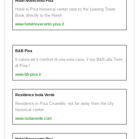
Hotel Novecento Pisa
Hotel in Pisa historical center near to the Leaning Tower.
Book directly to the Hotel!
www.hotelnovecento.pisa.it
B&B Pisa
Il calore ed il comfort di una vera casa, il tuo B&B alla Torre
di Pisa !
www.bb-pisa.it
Residence Isola Verde
Residence in Pisa Cisanello, not far away from the city
historical center.
www.isolaverde.com
Hotel Novecento Pisa