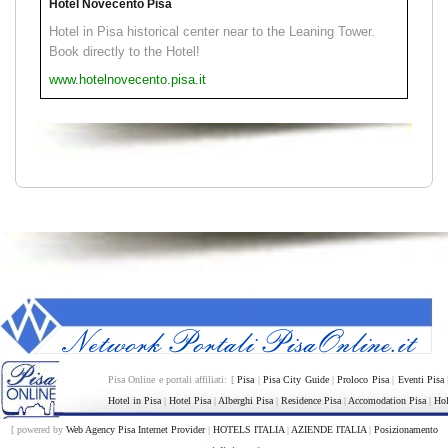
Hotel Novecento Pisa
Hotel in Pisa historical center near to the Leaning Tower.
Book directly to the Hotel!
www.hotelnovecento.pisa.it
Pisa Online e portali affiliati: [
Pisa
|
Pisa City Guide
|
Proloco Pisa
|
Eventi Pisa
Hotel in Pisa
|
Hotel Pisa
|
Alberghi Pisa
|
Residence Pisa
|
Accomodation Pisa
|
Hol
[ powered by
Web Agency Pisa Internet Provider
|
HOTELS ITALIA
|
AZIENDE ITALIA
|
Posizionamento